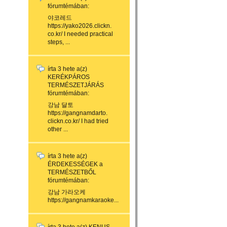
fórumtémában:
야코레드
https://yako2026.clickn.
co.kr/ I needed practical
steps, ...
írta
3 hete
a(z)
KERÉKPÁROS
TERMÉSZETJÁRÁS
fórumtémában:
강남 달토
https://gangnamdarto.
clickn.co.kr/ I had tried
other ...
írta
3 hete
a(z)
ÉRDEKESSÉGEK a
TERMÉSZETBŐL
fórumtémában:
강남 가라오케
https://gangnamkaraoke...