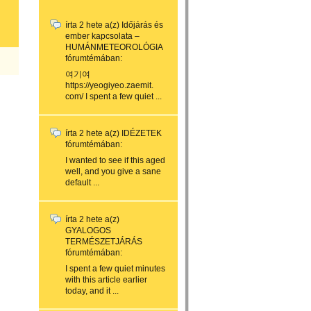
írta
2 hete
a(z)
Időjárás és
ember kapcsolata –
HUMÁNMETEOROLÓGIA
fórumtémában:
여기여
https://yeogiyeo.zaemit.
com/ I spent a few quiet ...
írta
2 hete
a(z)
IDÉZETEK
fórumtémában:
I wanted to see if this aged
well, and you give a sane
default ...
írta
2 hete
a(z)
GYALOGOS
TERMÉSZETJÁRÁS
fórumtémában:
I spent a few quiet minutes
with this article earlier
today, and it ...