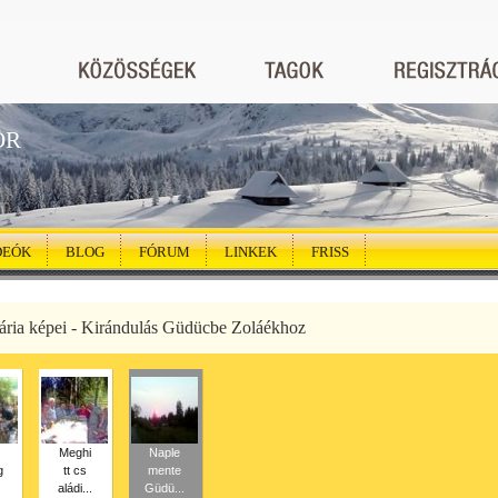
ÖR
DEÓK
BLOG
FÓRUM
LINKEK
FRISS
ria képei - Kirándulás Güdücbe Zoláékhoz
Meghi
Naple
g
tt cs
mente
aládi...
Güdü...