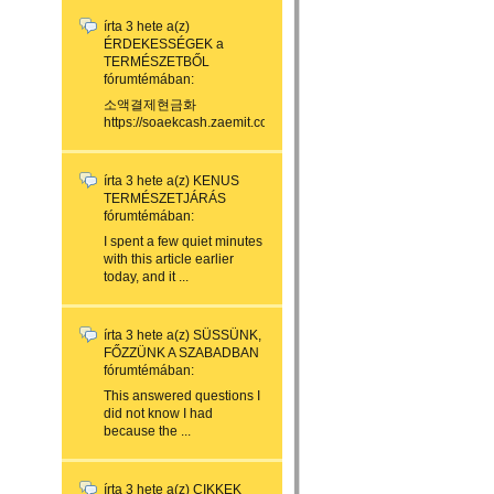
írta
3 hete
a(z)
ÉRDEKESSÉGEK a
TERMÉSZETBŐL
fórumtémában:
소액결제현금화
https://soaekcash.zaemit.com/...
írta
3 hete
a(z)
KENUS
TERMÉSZETJÁRÁS
fórumtémában:
I spent a few quiet minutes
with this article earlier
today, and it ...
írta
3 hete
a(z)
SÜSSÜNK,
FŐZZÜNK A SZABADBAN
fórumtémában:
This answered questions I
did not know I had
because the ...
írta
3 hete
a(z)
CIKKEK