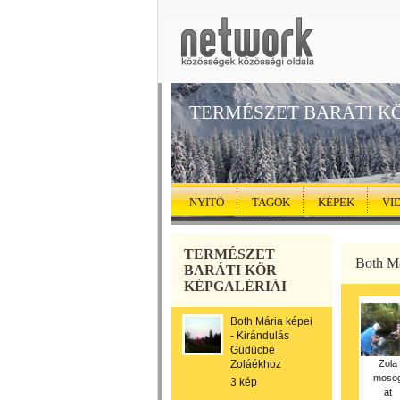
TERMÉSZET BARÁTI K
NYITÓ
TAGOK
KÉPEK
VI
TERMÉSZET
Both Má
BARÁTI KÖR
KÉPGALÉRIÁI
Both Mária képei
- Kirándulás
Güdücbe
Zoláékhoz
Zola
moso
3 kép
at