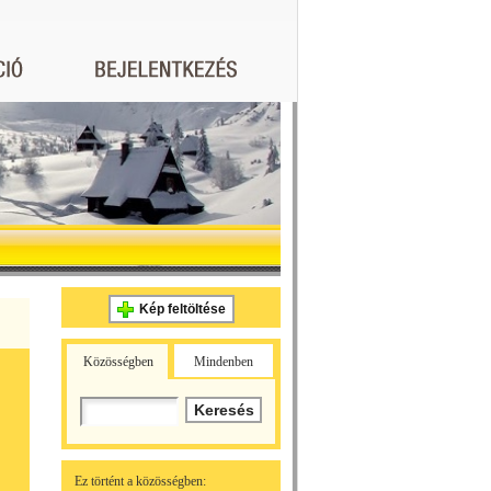
Kép feltöltése
Közösségben
Mindenben
Ez történt a közösségben: