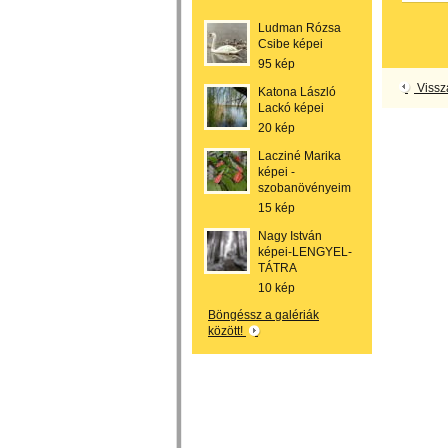
Ludman Rózsa
Csibe képei
95 kép
Vissz
Katona László
Lackó képei
20 kép
Lacziné Marika
képei -
szobanövényeim
15 kép
Nagy István
képei-LENGYEL-
TÁTRA
10 kép
Böngéssz a galériák
között!