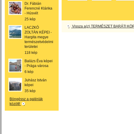
Dr. Fábián
Ferencné Klárika
- Húsvét
25 kép
Vissza a(z) TERMÉSZET BARÁTI KÖR
LACZKÓ
ZOLTÁN KÉPEI -
Hargita megye
természetvédelmi
területei
118 kép
Balázs Éva képei
- Prága városa
6 kép
Juhász István
képei
35 kép
Böngéssz a galériák
között!