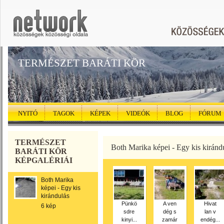
TERMÉSZET BARÁTI KÖR
NYITÓ
TAGOK
KÉPEK
VIDEÓK
BLOG
FÓRUM
TERMÉSZET
Both Marika képei - Egy kis kiránd
BARÁTI KÖR
KÉPGALÉRIÁI
Both Marika
képei - Egy kis
kirándulás
Pünkö
A ven
Hivat
6 kép
sdre
dég s
lan v
kinyi...
zamár
endég...