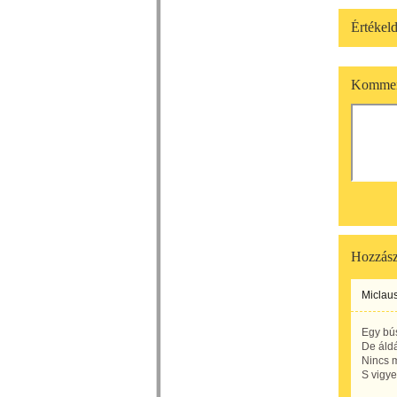
Értékeld
Kommen
Hozzász
Miclaus
Egy bú
De áldá
Nincs 
S vigye