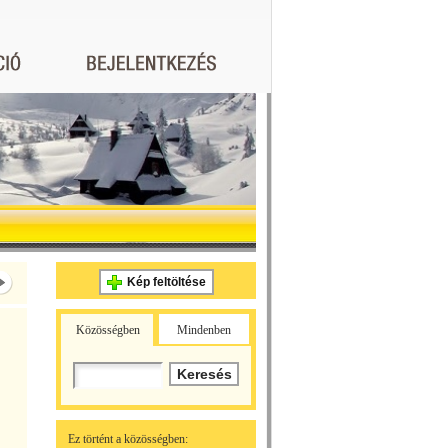
Kép feltöltése
Közösségben
Mindenben
Ez történt a közösségben: