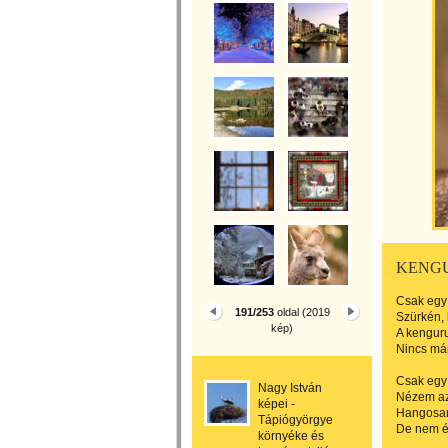
KENG
Csak egy
191/253
oldal (2019
Szürkén, 
kép)
A kengur
Nincs má
Csak egy
Nagy István
Nézem az
képei -
Hangosan 
Tápiógyörgye
De nem ér
környéke és