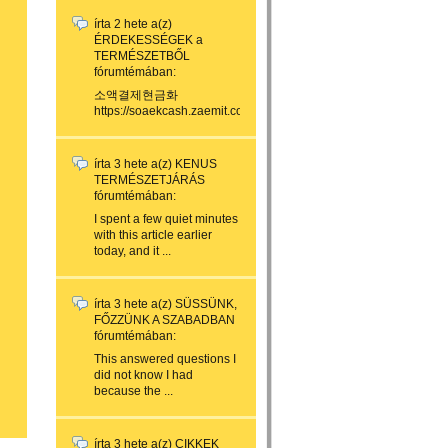
írta
2 hete
a(z)
ÉRDEKESSÉGEK a
TERMÉSZETBŐL
fórumtémában:
소액결제현금화
https://soaekcash.zaemit.com/...
írta
3 hete
a(z)
KENUS
TERMÉSZETJÁRÁS
fórumtémában:
I spent a few quiet minutes
with this article earlier
today, and it ...
írta
3 hete
a(z)
SÜSSÜNK,
FŐZZÜNK A SZABADBAN
fórumtémában:
This answered questions I
did not know I had
because the ...
írta
3 hete
a(z)
CIKKEK