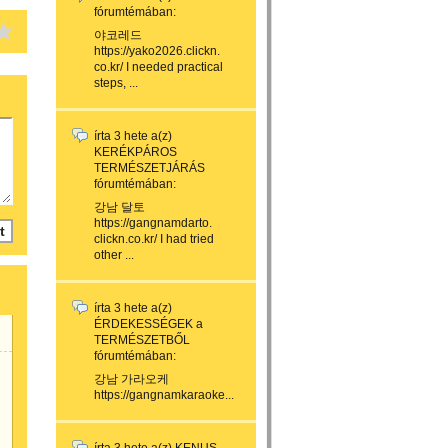
fórumtémában:
야코레드
https://yako2026.clickn.
co.kr/ I needed practical
steps, ...
írta
3 hete
a(z)
KERÉKPÁROS
TERMÉSZETJÁRÁS
fórumtémában:
강남 달토
https://gangnamdarto.
clickn.co.kr/ I had tried
other ...
írta
3 hete
a(z)
ÉRDEKESSÉGEK a
TERMÉSZETBŐL
fórumtémában:
강남 가라오케
https://gangnamkaraoke...