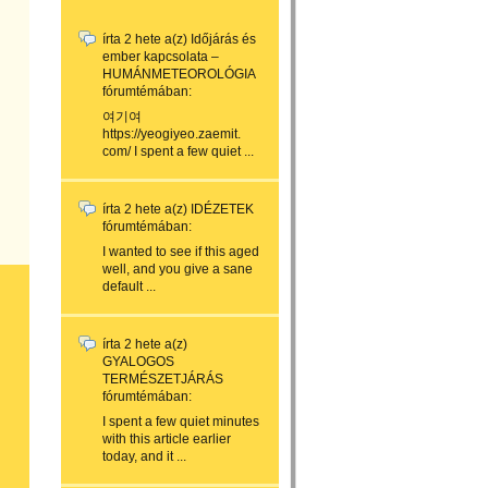
írta
2 hete
a(z)
Időjárás és
ember kapcsolata –
HUMÁNMETEOROLÓGIA
fórumtémában:
여기여
https://yeogiyeo.zaemit.
com/ I spent a few quiet ...
írta
2 hete
a(z)
IDÉZETEK
fórumtémában:
I wanted to see if this aged
well, and you give a sane
default ...
írta
2 hete
a(z)
GYALOGOS
TERMÉSZETJÁRÁS
fórumtémában:
I spent a few quiet minutes
with this article earlier
today, and it ...