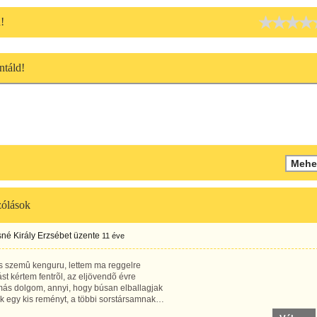
!
táld!
ólások
né Király Erzsébet
üzente
11 éve
s szemû kenguru, lettem ma reggelre
st kértem fentrõl, az eljövendõ évre
más dolgom, annyi, hogy búsan elballagjak
k egy kis reményt, a többi sorstársamnak…