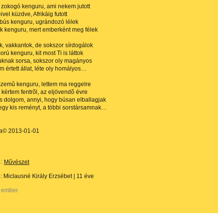
 zokogó kenguru, ami nekem jutott
vel küzdve, Afrikáig futott
bús kenguru, ugrándozó lélek
k kenguru, mert emberként meg félek
, vakkantok, de sokszor sírdogálok
rú kenguru, kit most Ti is láttok
uknak sorsa, sokszor oly magányos
 értett állat, léte oly homályos…
szemû kenguru, lettem ma reggelre
 kértem fentrõl, az eljövendõ évre
 dolgom, annyi, hogy búsan elballagjak
egy kis reményt, a többi sorstársamnak…
ila© 2013-01-01
:
Művészet
e:
Miclausné Király Erzsébet
|
11 éve
 ember.