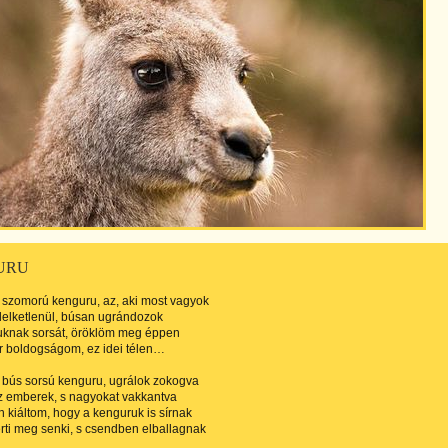
URU
 szomorú kenguru, az, aki most vagyok
lelketlenül, búsan ugrándozok
uknak sorsát, öröklöm meg éppen
r boldogságom, ez idei télen…
 bús sorsú kenguru, ugrálok zokogva
 emberek, s nagyokat vakkantva
kiáltom, hogy a kenguruk is sírnak
ti meg senki, s csendben elballagnak