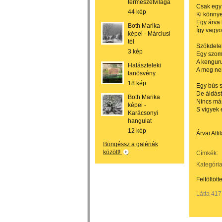
természetvilága
Csak egy
44 kép
Ki könnyei
Egy árva 
Both Marika
Így vagyo
képei - Márciusi
tél
Szökdelek
3 kép
Egy szomo
A kengur
Halászteleki
A meg nem
tanösvény.
18 kép
Egy bús 
De áldást
Both Marika
Nincs más
képei -
S vigyek 
Karácsonyi
hangulat
12 kép
Árvai Att
Böngéssz a galériák
között!
Címkék:
Kategória
Feltöltött
Látta 417