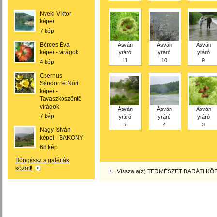
Nyeki VIktor
képei
7 kép
Bérces Éva
Ásván
Ásván
Ásván
képei - virágok
yráró
yráró
yráró
11
10
9
4 kép
Csernus
Sándorné Nóri
képei -
Tavaszköszöntő
virágok
Ásván
Ásván
Ásván
7 kép
yráró
yráró
yráró
5
4
3
Nagy István
képei - BAKONY
68 kép
Böngéssz a galériák
között!
Vissza a(z) TERMÉSZET BARÁTI KÖR