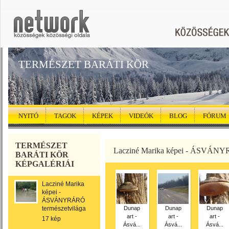
TERMÉSZET BARÁTI KÖR
NYITÓ
TAGOK
KÉPEK
VIDEÓK
BLOG
FÓRUM
TERMÉSZET
Lacziné Marika képei - ÁSVÁNYR
BARÁTI KÖR
KÉPGALÉRIÁI
Lacziné Marika
képei -
ÁSVÁNYRÁRÓ
természetvilága
Dunap
Dunap
Dunap
art -
art -
art -
17 kép
Ásvá...
Ásvá...
Ásvá...