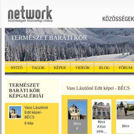
TERMÉSZET BARÁTI KÖR
NYITÓ
TAGOK
KÉPEK
VIDEÓK
BLOG
FÓRUM
TERMÉSZET
Vass Lászlóné Edit képei - BÉCS
BARÁTI KÖR
KÉPGALÉRIÁI
Vass Lászlóné
Edit képei -
BÉCS
Bécs
6 kép
Bécs
Bécs
A Kun
6
sthis...