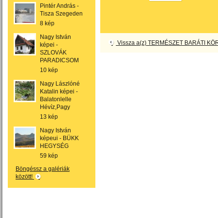
Pintér András -
Tisza Szegeden
8 kép
Nagy István
Vissza a(z) TERMÉSZET BARÁTI KÖR
képei -
SZLOVÁK
PARADICSOM
10 kép
Nagy Lászlóné
Katalin képei -
Balatonlelle
Hévíz,Pagy
13 kép
Nagy István
képeui - BÜKK
HEGYSÉG
59 kép
Böngéssz a galériák
között!