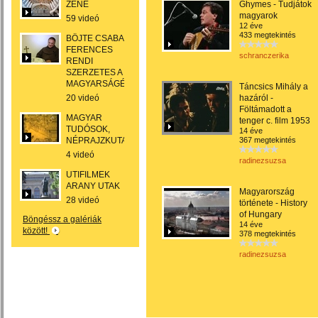
ZENE
Ghymes - Tudjátok
magyarok
59 videó
12 éve
433 megtekintés
BÖJTE CSABA
FERENCES
schranczerika
RENDI
SZERZETES A
MAGYARSÁGÉRT
Táncsics Mihály a
20 videó
hazáról -
Föltámadott a
MAGYAR
tenger c. film 1953
TUDÓSOK,
14 éve
NÉPRAJZKUTATÓK
367 megtekintés
4 videó
radinezsuzsa
UTIFILMEK
ARANY UTAK
Magyarország
28 videó
története - History
of Hungary
Böngéssz a galériák
14 éve
között!
378 megtekintés
radinezsuzsa