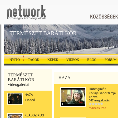
TERMÉSZET BARÁTI KÖR
NYITÓ
TAGOK
KÉPEK
VIDEÓK
BLOG
FÓRUM
TERMÉSZET
HAZA
BARÁTI KÖR
videógalériái
Honfoglalás -
Koltay Gábor filmje
HAZA
12 éve
7 videó
347 megtekintés
radinezsuzsa
KLASSZIKUS