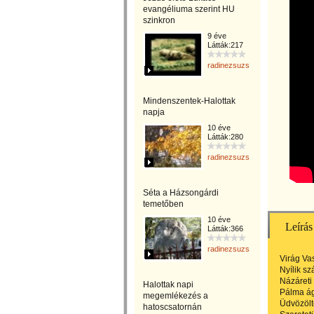
evangéliuma szerint HU
szinkron
9 éve
Látták:217
radinezsuzsa
Mindenszentek-Halottak
napja
10 éve
Látták:280
radinezsuzsa
Séta a Házsongárdi
temetőben
10 éve
Leírás
Látták:366
radinezsuzsa
Virág Va
Nyílik sz
Názáreti
Halottak napi
Pálma ág
megemlékezés a
Üdvözölt
hatoscsatornán