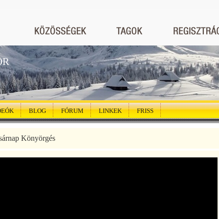
ÖR
DEÓK
BLOG
FÓRUM
LINKEK
FRISS
sárnap Könyörgés