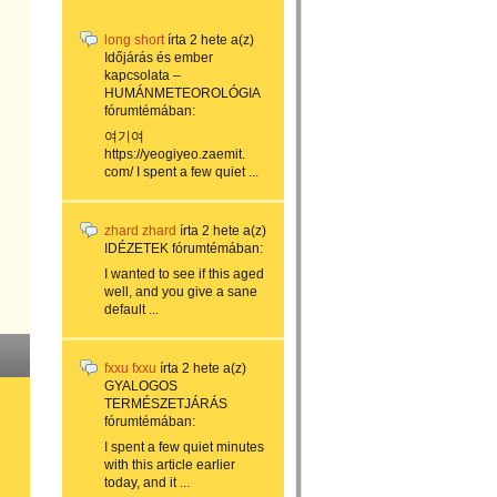
long short
írta
2 hete
a(z)
Időjárás és ember
kapcsolata –
HUMÁNMETEOROLÓGIA
fórumtémában:
여기여
https://yeogiyeo.zaemit.
com/ I spent a few quiet ...
zhard zhard
írta
2 hete
a(z)
IDÉZETEK
fórumtémában:
I wanted to see if this aged
well, and you give a sane
default ...
fxxu fxxu
írta
2 hete
a(z)
GYALOGOS
TERMÉSZETJÁRÁS
fórumtémában:
I spent a few quiet minutes
with this article earlier
today, and it ...