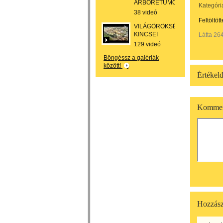
ARBORÉTUMOK
Kategóri
38 videó
Feltöltöt
VILÁGÖRÖKSÉG
KINCSEI
Látta 26
129 videó
Böngéssz a galériák
között!
Értékeld
Kommen
Hozzász