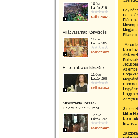
Szeretetü
10 éve
Látták:319
Egy hét s
Édes Jéz
radinezsuzsa
Elárulta
Másnap r
Megjárta
Virágvasárnap Könyörgés
Pilátus m
11 éve
Látták:265
- Az emb
Nem figy
radinezsuzsa
Akik egy
Kiáltotta
Jézusom 
Halottainkra emlékezünk
Az emberé
Hogy ker
11 éve
Látták:298
Megváltá
Harmadna
radinezsuzsa
Legyőzte
Hogy a 
Az Atya 
Mindszenty József -
Devictus Vincit 2. rész
S most H
Mikor Ho
12 éve
Nem tud
Látták:292
Értünk ál
radinezsuzsa
Zászlóka