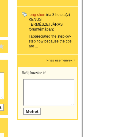
long short
írta
3 hete
a(z)
KENUS
TERMÉSZETJÁRÁS
fórumtémában:
I appreciated the step-by-
step flow because the tips
are ...
Friss események »
Szólj hozzá te is!