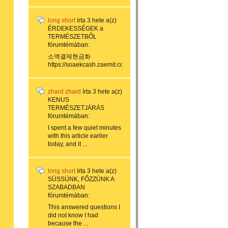
long short
írta
3 hete
a(z)
ÉRDEKESSÉGEK a
TERMÉSZETBŐL
fórumtémában:
소액결제현금화
https://soaekcash.zaemit.com/...
zhard zhard
írta
3 hete
a(z)
KENUS
TERMÉSZETJÁRÁS
fórumtémában:
I spent a few quiet minutes
with this article earlier
today, and it ...
long short
írta
3 hete
a(z)
SÜSSÜNK, FŐZZÜNK A
SZABADBAN
fórumtémában:
This answered questions I
did not know I had
because the ...