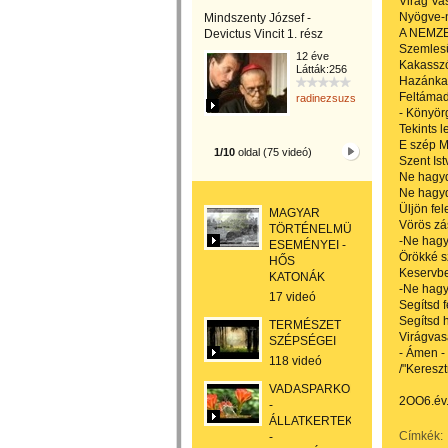
Virág Va
Nyögve-
Mindszenty József -
A NEMZE
Devictus Vincit 1. rész
Szemlesü
12 éve
Kakasszó
Látták:256
Hazánkat 
Feltámadá
radinezsuzsa
- Könyörg
Tekints 
E szép M
1/10
oldal (75 videó)
Szent Is
Ne hagyd
Ne hagyd
Üljön fel
MAGYAR
Vörös zás
TÖRTÉNELMÜNK
-Ne hag
ESEMÉNYEI -
Örökké s
HŐS
Keservb
KATONÁK
-Ne hagy
17 videó
Segítsd 
Segítsd 
TERMÉSZET
Virágvas
SZÉPSÉGEI
- Ámen -
118 videó
/"Kereszt
VADASPARKOK
2OO6.év.
-
ÁLLATKERTEK
Címkék:
-