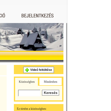
Videó feltöltése
Közösségben
Mindenben
Ez történt a közösségben: