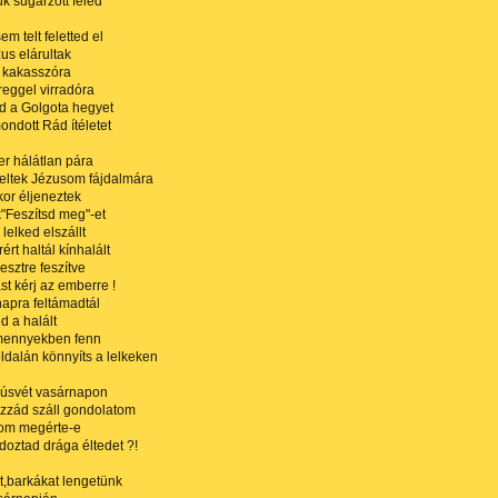
k sugárzott feléd
em telt feletted el
us elárultak
k kakasszóra
eggel virradóra
d a Golgota hegyet
ondott Rád ítéletet
er hálátlan pára
eltek Jézusom fájdalmára
kor éljeneztek
k"Feszítsd meg"-et
lelked elszállt
rt haltál kínhalált
esztre feszítve
st kérj az emberre !
pra feltámadtál
d a halált
mennyekben fenn
oldalán könnyíts a lelkeken
úsvét vasárnapon
zzád száll gondolatom
om megérte-e
doztad drága éltedet ?!
t,barkákat lengetünk