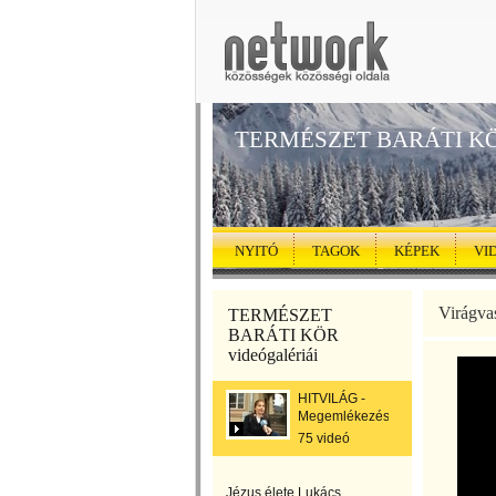
TERMÉSZET BARÁTI K
NYITÓ
TAGOK
KÉPEK
VI
Virágva
TERMÉSZET
BARÁTI KÖR
videógalériái
HITVILÁG -
Megemlékezés
75 videó
Jézus élete Lukács