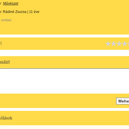
a:
Művészet
te:
Rádiné Zsuzsa
|
11 éve
4 ember.
!
táld!
ólások