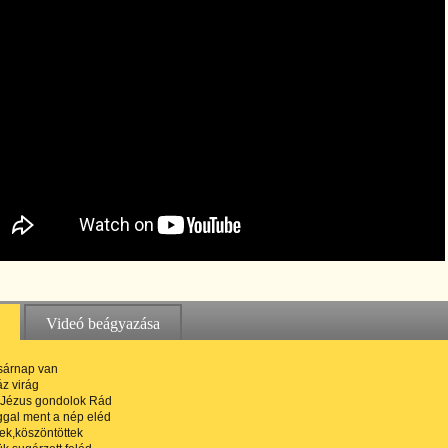
Videó beágyazása
sárnap van
áz virág
 Jézus gondolok Rád
gal ment a nép eléd
ek,köszöntöttek