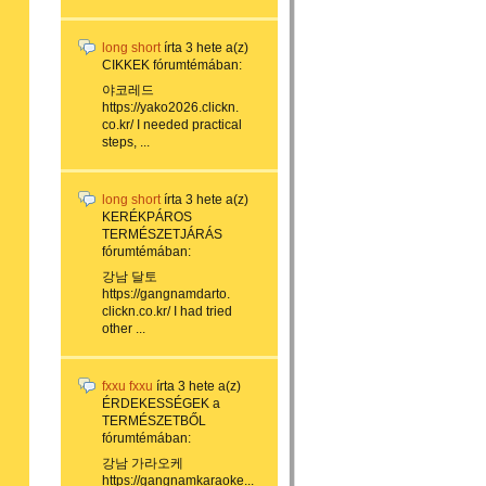
long short
írta
3 hete
a(z)
CIKKEK
fórumtémában:
야코레드
https://yako2026.clickn.
co.kr/ I needed practical
steps, ...
long short
írta
3 hete
a(z)
KERÉKPÁROS
TERMÉSZETJÁRÁS
fórumtémában:
강남 달토
https://gangnamdarto.
clickn.co.kr/ I had tried
other ...
fxxu fxxu
írta
3 hete
a(z)
ÉRDEKESSÉGEK a
TERMÉSZETBŐL
fórumtémában:
강남 가라오케
https://gangnamkaraoke...