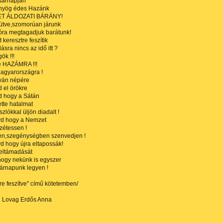
sárnapján
nyög édes Hazánk
T ÁLDOZATI BÁRÁNY!
tve,szomorúan járunk
ra megtagadjuk barátunk!
keresztre feszítik
sra nincs az idő itt ?
ök !!!
le HAZÁMRA !!!
agyarországra !
tván népére
 el örökre
 hogy a Sátán
ette hatalmat
zlókkal üljön diadalt !
yd hogy a Nemzet
zétessen !
en,szegénységben szenvedjen !
d hogy újra eltapossák!
feltámadását
hogy nekünk is egyszer
árnapunk legyen !
re feszítve" című kötetemben/
 Lovag Erdős Anna