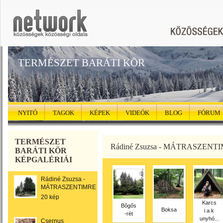
TERMÉSZET BARÁTI KÖR
NYITÓ
TAGOK
KÉPEK
VIDEÓK
BLOG
FÓRUM
TERMÉSZET
Rádiné Zsuzsa - MÁTRASZENT
BARÁTI KÖR
KÉPGALÉRIÁI
Rádiné Zsuzsa -
MÁTRASZENTIMRE
20 kép
Karcs
Bőgős
Boksa
i a k
-rét
unyhó...
Csernus