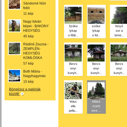
Sándorné Nóri
fotói
11 kép
Nagy István
képei - BAKONY
Széke
széke
fenyő
HEGYSÉG
lykap
lykap
sor a
u Mát...
u fel...
teme...
45 kép
Rádiné Zsuzsa -
ZEMPLÉN-
HEGYSÉG
KOMLÓSKA
57 kép
Berzs
Berzs
Berzs
enyi
enyi
enyi
Both Mária -
kunyh...
kunyh...
kunyh...
Nagyhagymás
15 kép
Böngéssz a galériák
között!
Voluc
Mátra
ella
szent
pellu...
imre ...