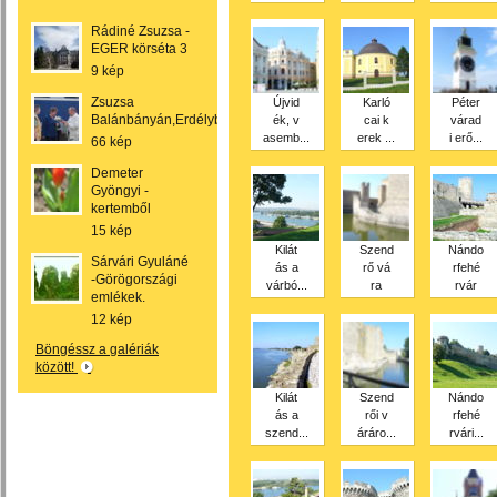
Rádiné Zsuzsa -
EGER körséta 3
9 kép
Zsuzsa
Újvid
Karló
Péter
Balánbányán,Erdélyben.
ék, v
cai k
várad
asemb...
erek ...
i erő...
66 kép
Demeter
Gyöngyi -
kertemből
15 kép
Kilát
Szend
Nándo
Sárvári Gyuláné
ás a
rő vá
rfehé
-Görögországi
várbó...
ra
rvár
emlékek.
12 kép
Böngéssz a galériák
között!
Kilát
Szend
Nándo
ás a
rői v
rfehé
szend...
áráro...
rvári...