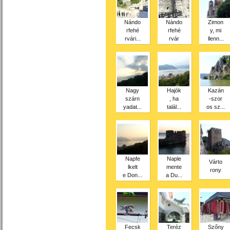
Nándo
Nándo
Zimon
rfehé
rfehé
y, mi
rvári...
rvár
llenn...
Nagy
Hajók
Kazán
szárn
, ha
-szor
yadat...
talál...
os sz...
Napfe
Naple
Várto
lkelt
mente
rony
e Don...
a Du...
Fecsk
Teréz
Szőny