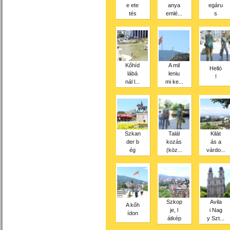
e ete
anya
egáru
tés
emlé...
s
Kőhíd
A mil
Helló
lábá
leniu
!
nál l...
mi ke...
Szkan
Talál
Kilát
der b
kozás
ás a
ég
(köz...
várdo...
Szkop
Avila
A kőh
je, l
i Nag
ídon
átkép
y Szt...