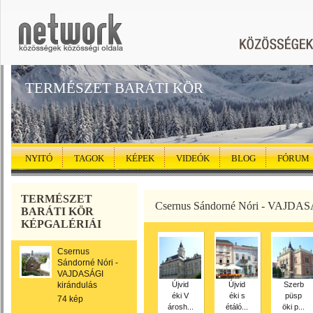
TERMÉSZET BARÁTI KÖR
NYITÓ
TAGOK
KÉPEK
VIDEÓK
BLOG
FÓRUM
TERMÉSZET
Csernus Sándorné Nóri - VAJDASÁ
BARÁTI KÖR
KÉPGALÉRIÁI
Csernus
Sándorné Nóri -
VAJDASÁGI
kirándulás
Újvid
Újvid
Szerb
éki V
éki s
püsp
74 kép
árosh...
étáló...
öki p...