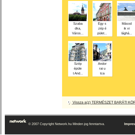
Szaba
Egy s
Másod
dka,
zép é
ik vi
Város...
pület...
lághá...
Szép
Andor
épüle
rai u
t And...
tca
Vissza a(z) TERMÉSZET BARÁTI KÖR
© 2007 Copyright Network.hu Minden jog fenntartva.
Impre